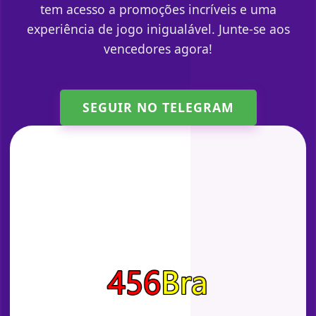
tem acesso a promoções incríveis e uma
experiência de jogo inigualável. Junte-se aos
vencedores agora!
SEGUIR NO TELEGRAM