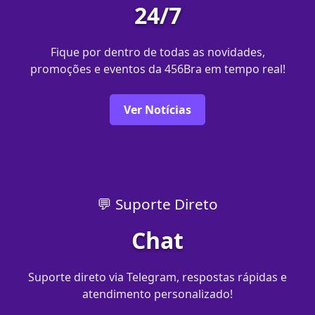
24/7
Fique por dentro de todas as novidades,
promoções e eventos da 456Bra em tempo real!
Ver Notícias
💬 Suporte Direto
Chat
Suporte direto via Telegram, respostas rápidas e
atendimento personalizado!