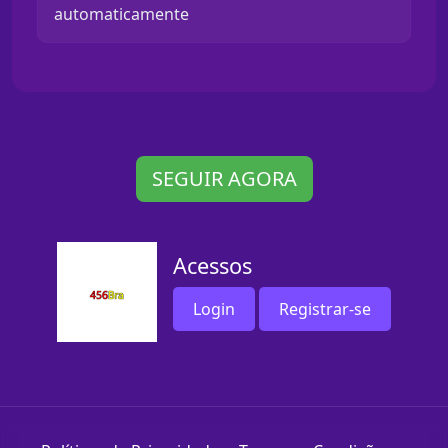
automaticamente
SEGUIR AGORA
Acessos
Login
Registrar-se