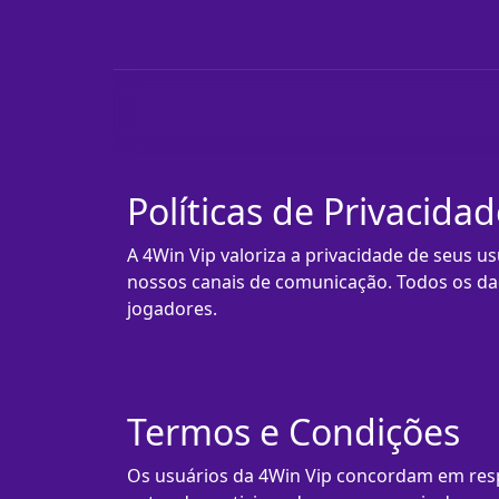
Políticas de Privacida
A 4Win Vip valoriza a privacidade de seus 
nossos canais de comunicação. Todos os dad
jogadores.
Termos e Condições
Os usuários da 4Win Vip concordam em respe