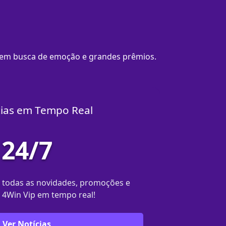
s em busca de emoção e grandes prêmios.
cias em Tempo Real
24/7
e todas as novidades, promoções e
 4Win Vip em tempo real!
Ver Notícias