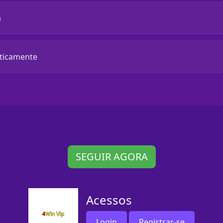
a
aticamente
SEGUIR AGORA
Acessos
Login
Registrar-se