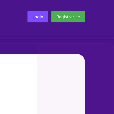
Login
Registrar-se