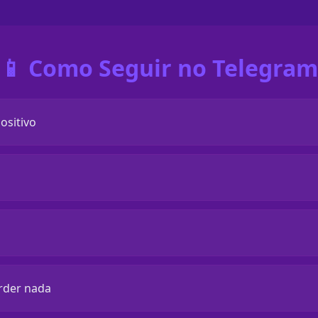
📱 Como Seguir no Telegram
ositivo
erder nada