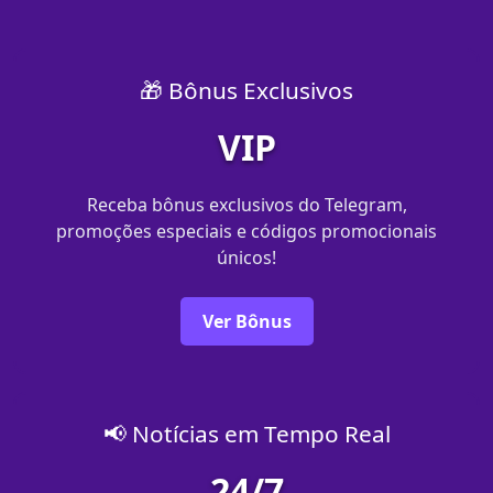
🎁 Bônus Exclusivos
VIP
Receba bônus exclusivos do Telegram,
promoções especiais e códigos promocionais
únicos!
Ver Bônus
📢 Notícias em Tempo Real
24/7