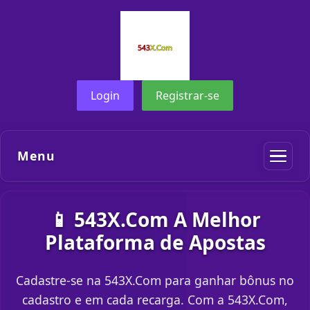
Login
Registrar-se
Menu
📱 543X.Com A Melhor
Plataforma de Apostas
Cadastre-se na 543X.Com para ganhar bônus no
cadastro e em cada recarga. Com a 543X.Com,