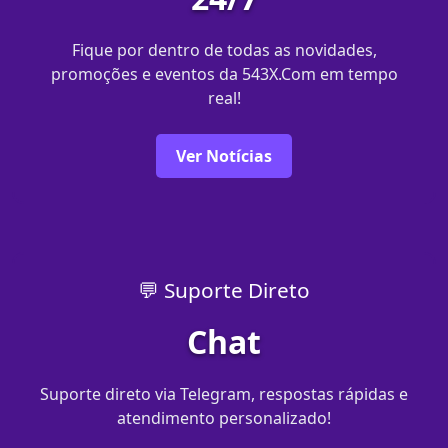
Fique por dentro de todas as novidades,
promoções e eventos da 543X.Com em tempo
real!
Ver Notícias
💬 Suporte Direto
Chat
Suporte direto via Telegram, respostas rápidas e
atendimento personalizado!