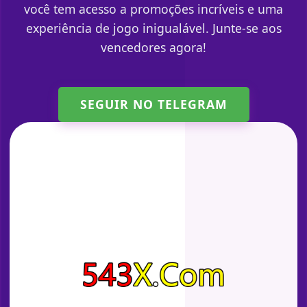
você tem acesso a promoções incríveis e uma
experiência de jogo inigualável. Junte-se aos
vencedores agora!
SEGUIR NO TELEGRAM