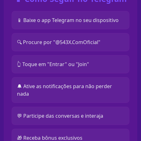
📱 Baixe o app Telegram no seu dispositivo
🔍 Procure por "@543X.ComOficial"
👆 Toque em "Entrar" ou "Join"
🔔 Ative as notificações para não perder
nada
💬 Participe das conversas e interaja
🎁 Receba bônus exclusivos