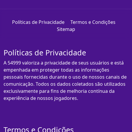
Políticas de Privacidade
Termos e Condições
Sitemap
Políticas de Privacidade
A 54999 valoriza a privacidade de seus usuários e está
empenhada em proteger todas as informações
pessoais fornecidas durante o uso de nossos canais de
comunicação. Todos os dados coletados são utilizados
exclusivamente para fins de melhoria contínua da
experiência de nossos jogadores.
Termos e Condições