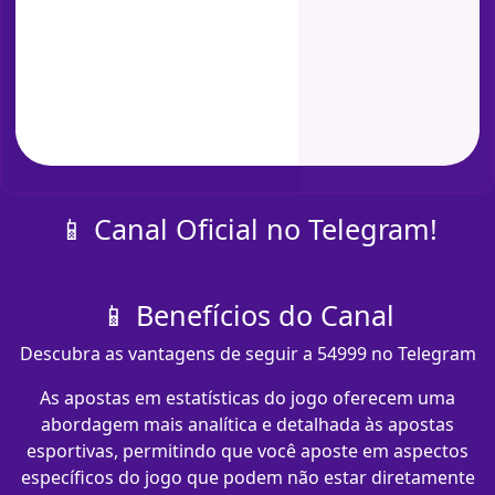
📱 Canal Oficial no Telegram!
📱 Benefícios do Canal
Descubra as vantagens de seguir a 54999 no Telegram
As apostas em estatísticas do jogo oferecem uma
abordagem mais analítica e detalhada às apostas
esportivas, permitindo que você aposte em aspectos
específicos do jogo que podem não estar diretamente