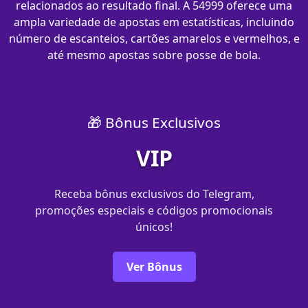
relacionados ao resultado final. A 54999 oferece uma
ampla variedade de apostas em estatísticas, incluindo
número de escanteios, cartões amarelos e vermelhos, e
até mesmo apostas sobre posse de bola.
🎁 Bônus Exclusivos
VIP
Receba bônus exclusivos do Telegram,
promoções especiais e códigos promocionais
únicos!
Ver Bônus