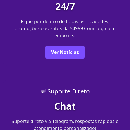
24/7
Fique por dentro de todas as novidades,
promoções e eventos da 54999 Com Login em
tempo real!
Ver Notícias
💬 Suporte Direto
Chat
Suporte direto via Telegram, respostas rápidas e
atendimento personalizado!