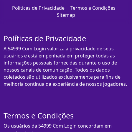
Políticas de Privacidade
Termos e Condições
Sitemap
Políticas de Privacidade
A 54999 Com Login valoriza a privacidade de seus
usuários e está empenhada em proteger todas as
informações pessoais fornecidas durante o uso de
nossos canais de comunicação. Todos os dados
coletados são utilizados exclusivamente para fins de
melhoria contínua da experiência de nossos jogadores.
Termos e Condições
Os usuários da 54999 Com Login concordam em