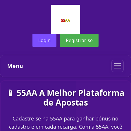
Login
Registrar-se
Menu
📱 55AA A Melhor Plataforma
de Apostas
Cadastre-se na 55AA para ganhar bônus no
cadastro e em cada recarga. Com a 55AA, você