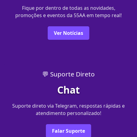
Fique por dentro de todas as novidades,
promoções e eventos da 55AA em tempo real!
Ver Notícias
💬 Suporte Direto
Chat
Suporte direto via Telegram, respostas rápidas e
atendimento personalizado!
Falar Suporte