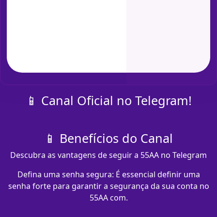
📱 Canal Oficial no Telegram!
📱 Benefícios do Canal
Descubra as vantagens de seguir a 55AA no Telegram
Defina uma senha segura: É essencial definir uma
senha forte para garantir a segurança da sua conta no
55AA com​.