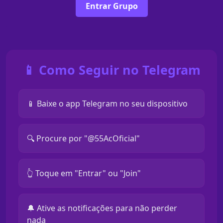
Entrar Grupo
📱 Como Seguir no Telegram
📱 Baixe o app Telegram no seu dispositivo
🔍 Procure por "@55AcOficial"
👆 Toque em "Entrar" ou "Join"
🔔 Ative as notificações para não perder
nada