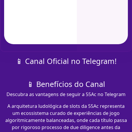
📱 Canal Oficial no Telegram!
📱 Benefícios do Canal
Descubra as vantagens de seguir a 55Ac no Telegram
A arquitetura ludológica de slots da 55Ac representa
um ecossistema curado de experiências de jogo
algoritmicamente balanceadas, onde cada título passa
por rigoroso processo de due diligence antes da