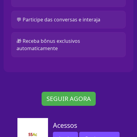
💬 Participe das conversas e interaja
🎁 Receba bônus exclusivos
automaticamente
SEGUIR AGORA
Acessos