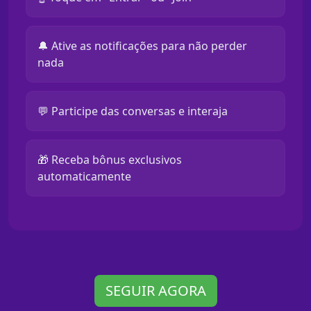
🔔 Ative as notificações para não perder
nada
💬 Participe das conversas e interaja
🎁 Receba bônus exclusivos
automaticamente
SEGUIR AGORA