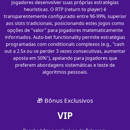
jogadores desenvolver suas próprias estratégias
heurísticas. O RTP (return to player) é
transparentemente configurado entre 96-99%, superior
aos slots tradicionais, posicionando estes jogos como
opções de "valor" para jogadores matematicamente
informados. Auto-bet functionality permite estratégias
programadas com conditionals complexos (e.g., "cash
out a 2.5x ou se perder 3 vezes consecutivas, aumentar
aposta em 50%"), apelando para jogadores que
preferem abordagens sistemáticas e teste de
algoritmos pessoais.
🎁 Bônus Exclusivos
VIP