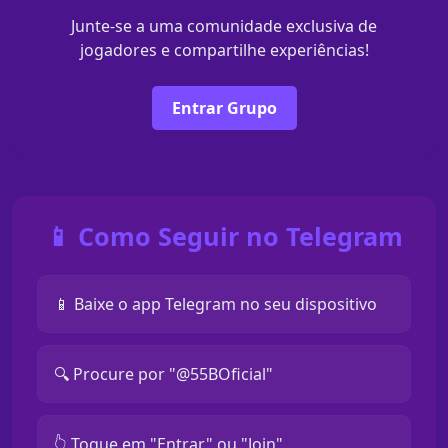
Junte-se a uma comunidade exclusiva de
jogadores e compartilhe experiências!
Entrar Grupo
📱 Como Seguir no Telegram
📱 Baixe o app Telegram no seu dispositivo
🔍 Procure por "@55BOficial"
👆 Toque em "Entrar" ou "Join"