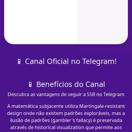
📱 Canal Oficial no Telegram!
📱 Benefícios do Canal
Descubra as vantagens de seguir a 55B no Telegram
A matemática subjacente utiliza Martingale-resistant
design onde não existem padrões exploráveis, mas a
ilusão de padrões (gambler's fallacy) é preservada
através de historical visualization que permite aos