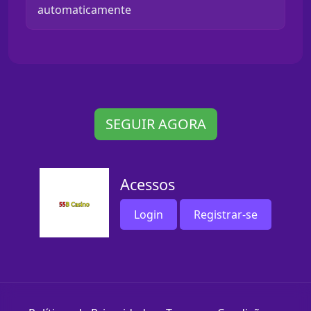
automaticamente
SEGUIR AGORA
Acessos
Login
Registrar-se