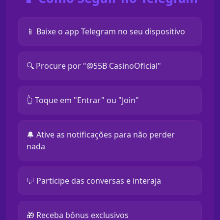
📱 Baixe o app Telegram no seu dispositivo
🔍 Procure por "@55B CasinoOficial"
👆 Toque em "Entrar" ou "Join"
🔔 Ative as notificações para não perder
nada
💬 Participe das conversas e interaja
🎁 Receba bônus exclusivos