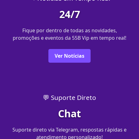
24/7
Fique por dentro de todas as novidades,
promoções e eventos da 55B Vip em tempo real!
Ver Notícias
💬 Suporte Direto
Chat
Suporte direto via Telegram, respostas rápidas e
atendimento personalizado!