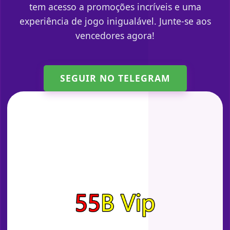
tem acesso a promoções incríveis e uma
experiência de jogo inigualável. Junte-se aos
vencedores agora!
SEGUIR NO TELEGRAM