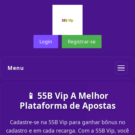
Login
Registrar-se
Menu
📱 55B Vip A Melhor
Plataforma de Apostas
Cadastre-se na 55B Vip para ganhar bônus no
cadastro e em cada recarga. Com a 55B Vip, você