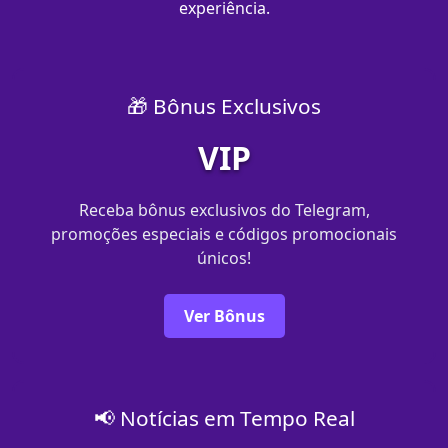
experiência.
🎁 Bônus Exclusivos
VIP
Receba bônus exclusivos do Telegram,
promoções especiais e códigos promocionais
únicos!
Ver Bônus
📢 Notícias em Tempo Real