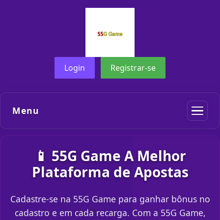
Login
Registrar-se
Menu
📱 55G Game A Melhor
Plataforma de Apostas
Cadastre-se na 55G Game para ganhar bônus no
cadastro e em cada recarga. Com a 55G Game,