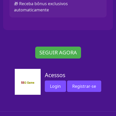
🎁 Receba bônus exclusivos
automaticamente
SEGUIR AGORA
Acessos
Login
Registrar-se