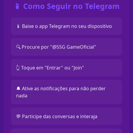
📱 Como Seguir no Telegram
📱 Baixe o app Telegram no seu dispositivo
🔍 Procure por "@55G GameOficial"
👆 Toque em "Entrar" ou "Join"
🔔 Ative as notificações para não perder
nada
💬 Participe das conversas e interaja