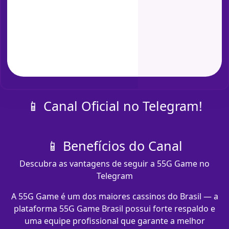
📱 Canal Oficial no Telegram!
📱 Benefícios do Canal
Descubra as vantagens de seguir a 55G Game no
Telegram
A 55G Game é um dos maiores cassinos do Brasil — a
plataforma 55G Game Brasil possui forte respaldo e
uma equipe profissional que garante a melhor