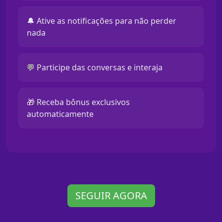
🔔 Ative as notificações para não perder
nada
💬 Participe das conversas e interaja
🎁 Receba bônus exclusivos
automaticamente
SEGUIR AGORA