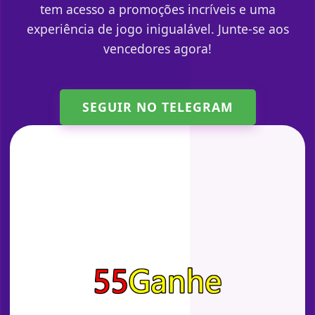
tem acesso a promoções incríveis e uma
experiência de jogo inigualável. Junte-se aos
vencedores agora!
SEGUIR NO TELEGRAM