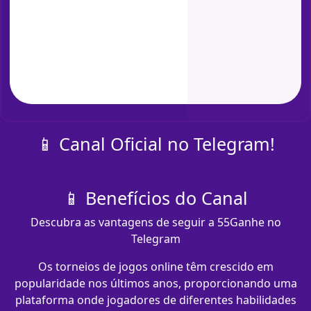
📱 Canal Oficial no Telegram!
📱 Benefícios do Canal
Descubra as vantagens de seguir a 55Ganhe no
Telegram
Os torneios de jogos online têm crescido em
popularidade nos últimos anos, proporcionando uma
plataforma onde jogadores de diferentes habilidades