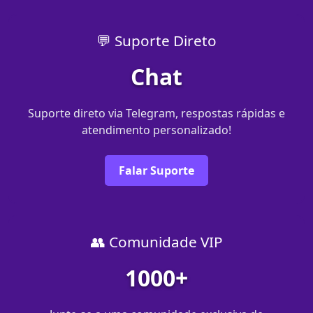
💬 Suporte Direto
Chat
Suporte direto via Telegram, respostas rápidas e
atendimento personalizado!
Falar Suporte
👥 Comunidade VIP
1000+