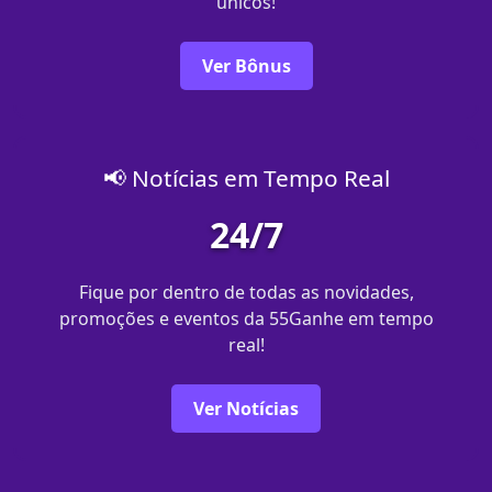
únicos!
Ver Bônus
📢 Notícias em Tempo Real
24/7
Fique por dentro de todas as novidades,
promoções e eventos da 55Ganhe em tempo
real!
Ver Notícias