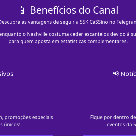
📱 Benefícios do Canal
Descubra as vantagens de seguir a 55K CaSSino no Telegra
nquanto o Nashville costuma ceder escanteios devido à su
para quem aposta em estatísticas complementares.
sivos
📢 Notí
m, promoções especiais
Fique por dentro d
s únicos!
eventos da 