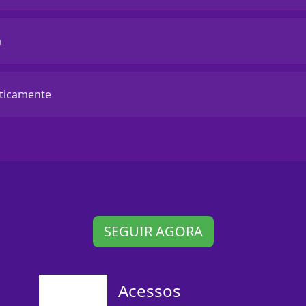
a
aticamente
SEGUIR AGORA
Acessos