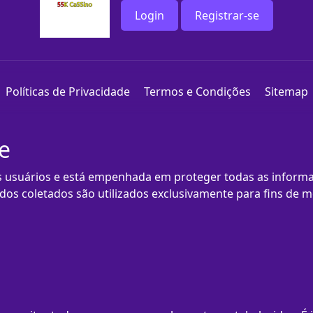
Login
Registrar-se
Políticas de Privacidade
Termos e Condições
Sitemap
de
us usuários e está empenhada em proteger todas as inform
os coletados são utilizados exclusivamente para fins de m