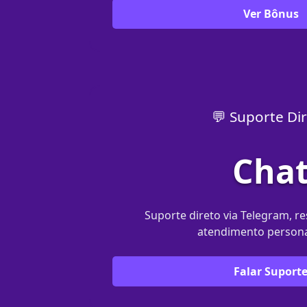
Ver Bônus
💬 Suporte Di
Cha
Suporte direto via Telegram, r
atendimento persona
Falar Suport