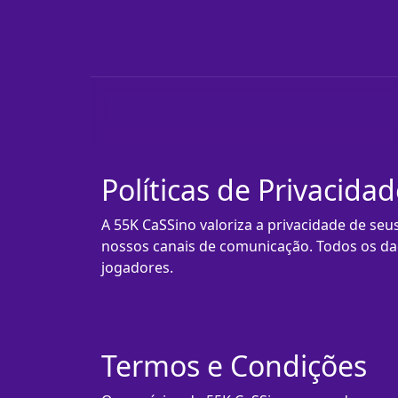
Políticas de Privacida
A 55K CaSSino valoriza a privacidade de se
nossos canais de comunicação. Todos os dad
jogadores.
Termos e Condições