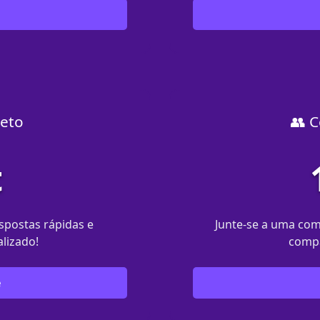
reto
👥 
t
espostas rápidas e
Junte-se a uma com
lizado!
compa
e