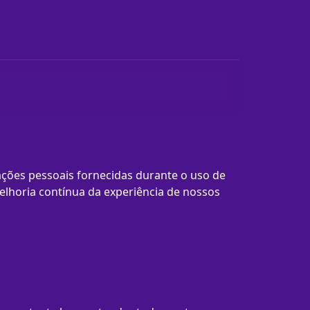
ações pessoais fornecidas durante o uso de
elhoria contínua da experiência de nossos