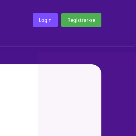
Login
Registrar-se