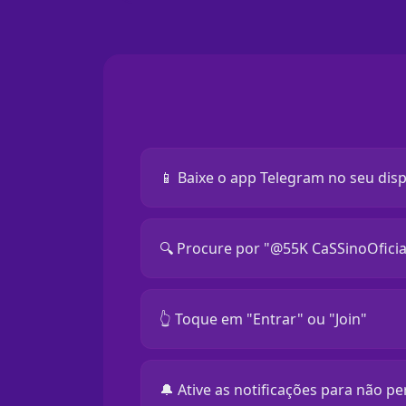
📱 Baixe o app Telegram no seu disp
🔍 Procure por "@55K CaSSinoOficia
👆 Toque em "Entrar" ou "Join"
🔔 Ative as notificações para não p