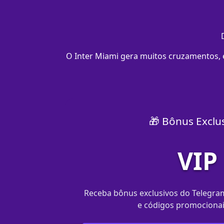
O Inter Miami gera muitos cruzamentos, e
🎁 Bônus Exclu
VIP
Receba bônus exclusivos do Telegra
e códigos promocionai