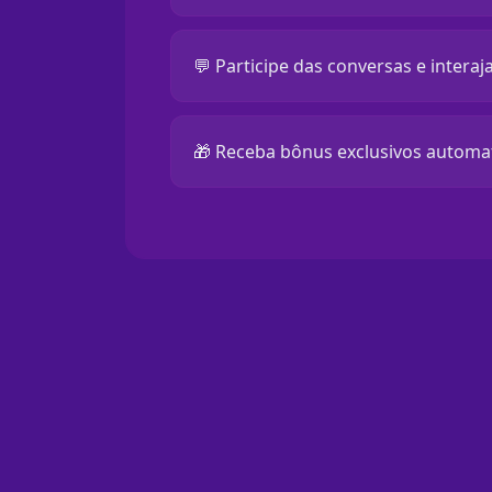
💬 Participe das conversas e interaj
🎁 Receba bônus exclusivos autom