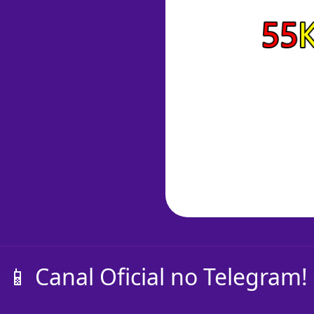
📱 Canal Oficial no Telegram!