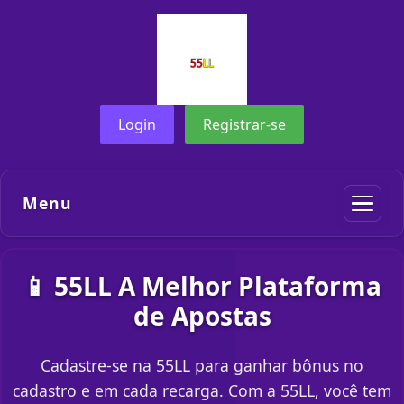
Login
Registrar-se
Menu
📱 55LL A Melhor Plataforma
de Apostas
Cadastre-se na 55LL para ganhar bônus no
cadastro e em cada recarga. Com a 55LL, você tem