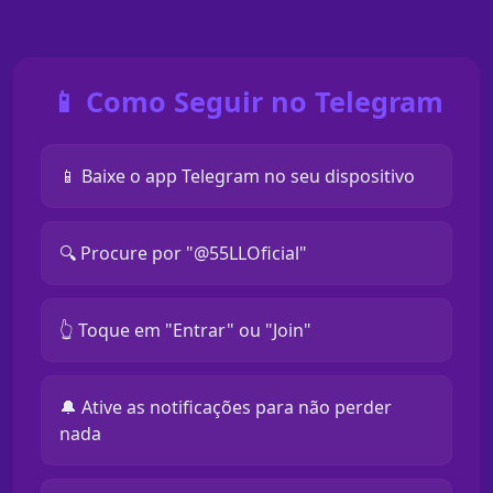
📱 Como Seguir no Telegram
📱 Baixe o app Telegram no seu dispositivo
🔍 Procure por "@55LLOficial"
👆 Toque em "Entrar" ou "Join"
🔔 Ative as notificações para não perder
nada