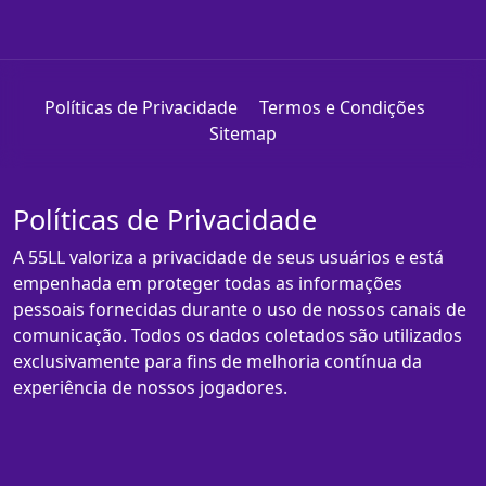
Políticas de Privacidade
Termos e Condições
Sitemap
Políticas de Privacidade
A 55LL valoriza a privacidade de seus usuários e está
empenhada em proteger todas as informações
pessoais fornecidas durante o uso de nossos canais de
comunicação. Todos os dados coletados são utilizados
exclusivamente para fins de melhoria contínua da
experiência de nossos jogadores.