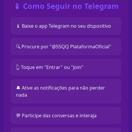
📱 Como Seguir no Telegram
📱 Baixe o app Telegram no seu dispositivo
🔍 Procure por "@55QQ PlataformaOficial"
👆 Toque em "Entrar" ou "Join"
🔔 Ative as notificações para não perder
nada
💬 Participe das conversas e interaja