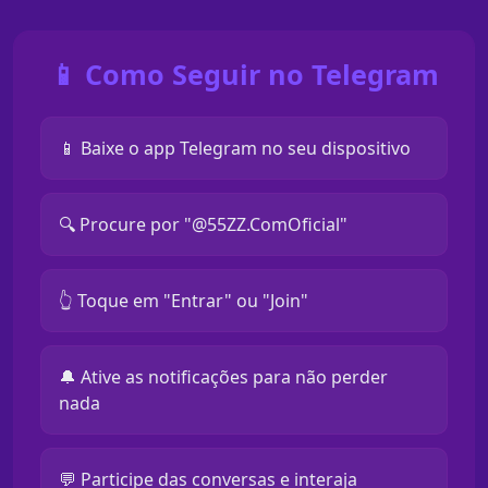
📱 Como Seguir no Telegram
📱 Baixe o app Telegram no seu dispositivo
🔍 Procure por "@55ZZ.ComOficial"
👆 Toque em "Entrar" ou "Join"
🔔 Ative as notificações para não perder
nada
💬 Participe das conversas e interaja