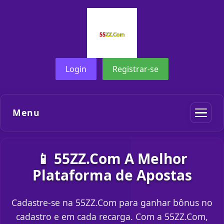
Login
Registrar-se
Menu
📱 55ZZ.Com A Melhor
Plataforma de Apostas
Cadastre-se na 55ZZ.Com para ganhar bônus no
cadastro e em cada recarga. Com a 55ZZ.Com,