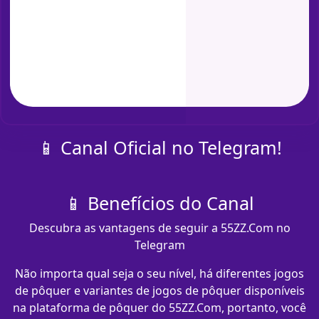
📱 Canal Oficial no Telegram!
📱 Benefícios do Canal
Descubra as vantagens de seguir a 55ZZ.Com no
Telegram
Não importa qual seja o seu nível, há diferentes jogos
de pôquer e variantes de jogos de pôquer disponíveis
na plataforma de pôquer do 55ZZ.Com, portanto, você