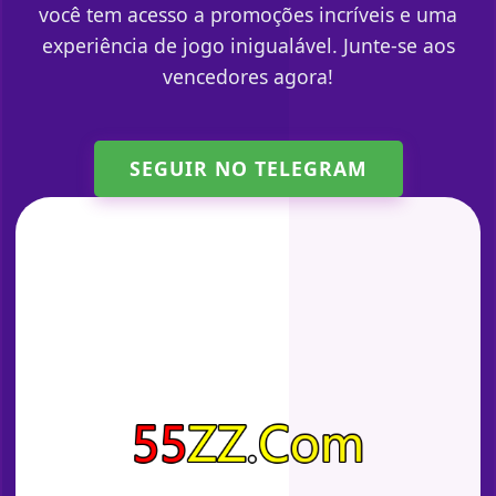
você tem acesso a promoções incríveis e uma
experiência de jogo inigualável. Junte-se aos
vencedores agora!
SEGUIR NO TELEGRAM