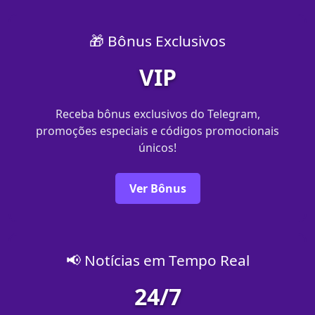
🎁 Bônus Exclusivos
VIP
Receba bônus exclusivos do Telegram,
promoções especiais e códigos promocionais
únicos!
Ver Bônus
📢 Notícias em Tempo Real
24/7