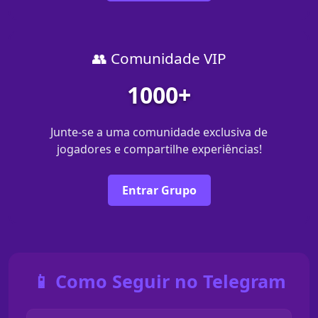
👥 Comunidade VIP
1000+
Junte-se a uma comunidade exclusiva de
jogadores e compartilhe experiências!
Entrar Grupo
📱 Como Seguir no Telegram