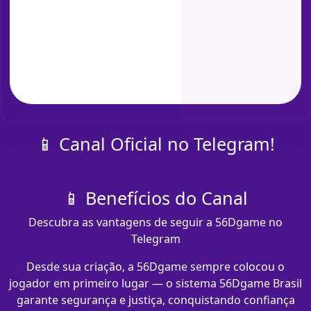
📱 Canal Oficial no Telegram!
📱 Benefícios do Canal
Descubra as vantagens de seguir a 56Dgame no
Telegram
Desde sua criação, a 56Dgame sempre colocou o
jogador em primeiro lugar — o sistema 56Dgame Brasil
garante segurança e justiça, conquistando confiança