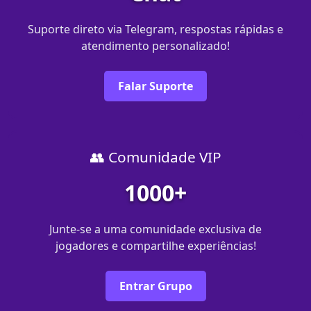
Suporte direto via Telegram, respostas rápidas e
atendimento personalizado!
Falar Suporte
👥 Comunidade VIP
1000+
Junte-se a uma comunidade exclusiva de
jogadores e compartilhe experiências!
Entrar Grupo