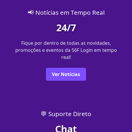
📢 Notícias em Tempo Real
24/7
Fique por dentro de todas as novidades,
promoções e eventos da 56F Login em tempo
real!
Ver Notícias
💬 Suporte Direto
Chat