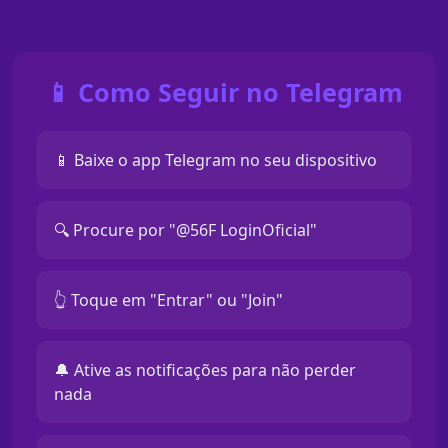
📱 Como Seguir no Telegram
📱 Baixe o app Telegram no seu dispositivo
🔍 Procure por "@56F LoginOficial"
👆 Toque em "Entrar" ou "Join"
🔔 Ative as notificações para não perder
nada