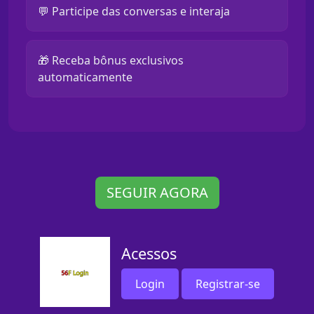
💬 Participe das conversas e interaja
🎁 Receba bônus exclusivos
automaticamente
SEGUIR AGORA
Acessos
Login
Registrar-se