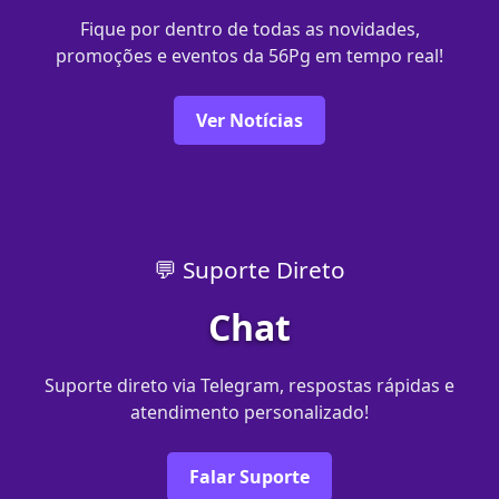
Fique por dentro de todas as novidades,
promoções e eventos da 56Pg em tempo real!
Ver Notícias
💬 Suporte Direto
Chat
Suporte direto via Telegram, respostas rápidas e
atendimento personalizado!
Falar Suporte