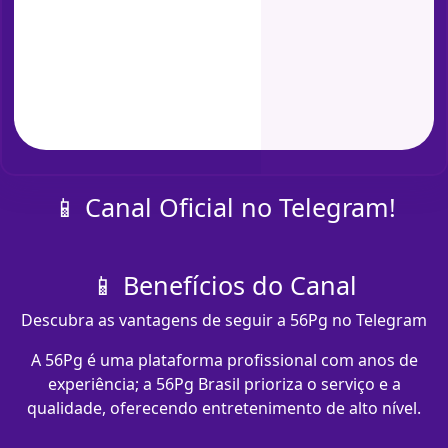
📱 Canal Oficial no Telegram!
📱 Benefícios do Canal
Descubra as vantagens de seguir a 56Pg no Telegram
A 56Pg é uma plataforma profissional com anos de
experiência; a 56Pg Brasil prioriza o serviço e a
qualidade, oferecendo entretenimento de alto nível.