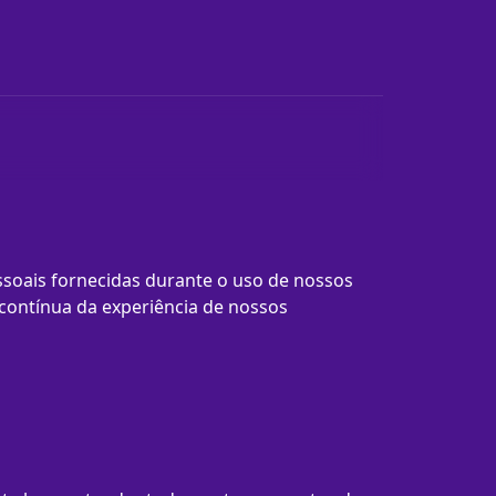
ssoais fornecidas durante o uso de nossos
 contínua da experiência de nossos