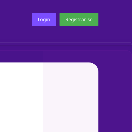
Login
Registrar-se