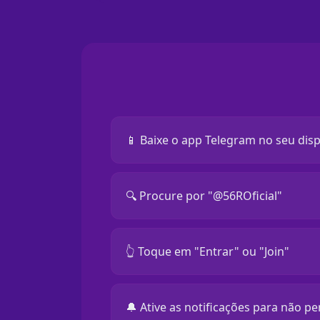
📱 Baixe o app Telegram no seu disp
🔍 Procure por "@56ROficial"
👆 Toque em "Entrar" ou "Join"
🔔 Ative as notificações para não p