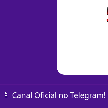
📱 Canal Oficial no Telegram!