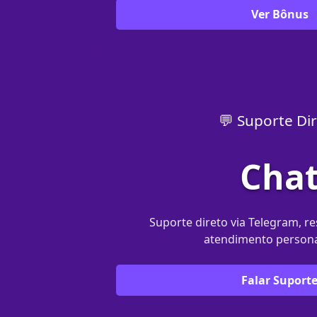
Ver Bônus
💬 Suporte Di
Cha
Suporte direto via Telegram, r
atendimento persona
Falar Suport