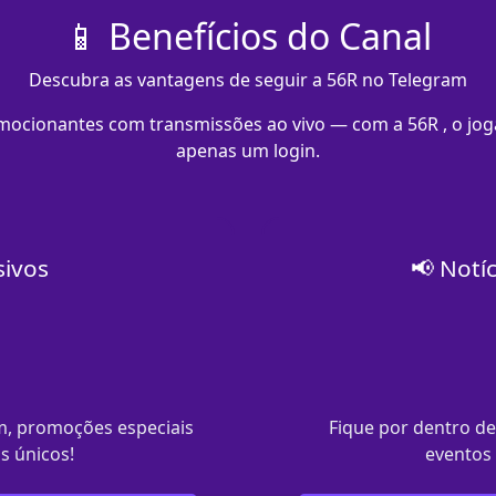
📱 Benefícios do Canal
Descubra as vantagens de seguir a 56R no Telegram
emocionantes com transmissões ao vivo — com a 56R , o jo
apenas um login.
sivos
📢 Notí
m, promoções especiais
Fique por dentro d
s únicos!
eventos