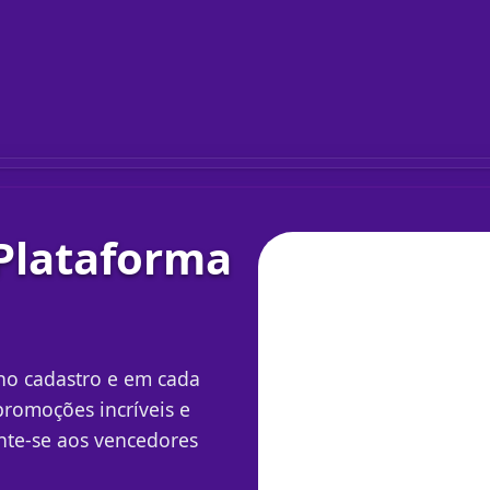
 Plataforma
no cadastro e em cada
promoções incríveis e
unte-se aos vencedores