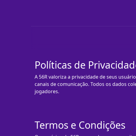
Políticas de Privacida
A 56R valoriza a privacidade de seus usuár
canais de comunicação. Todos os dados cole
jogadores.
Termos e Condições