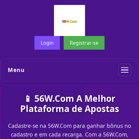
Login
Registrar-se
Menu
📱 56W.Com A Melhor
Plataforma de Apostas
Cadastre-se na 56W.Com para ganhar bônus no
cadastro e em cada recarga. Com a 56W.Com,