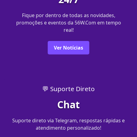
Fique por dentro de todas as novidades,
promoções e eventos da 56W.Com em tempo
real!
Ver Notícias
💬 Suporte Direto
Chat
Suporte direto via Telegram, respostas rápidas e
atendimento personalizado!