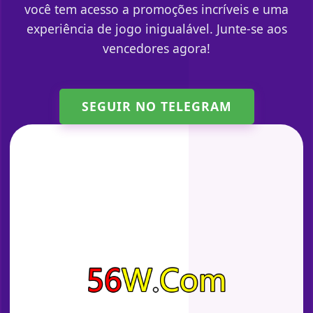
você tem acesso a promoções incríveis e uma
experiência de jogo inigualável. Junte-se aos
vencedores agora!
SEGUIR NO TELEGRAM