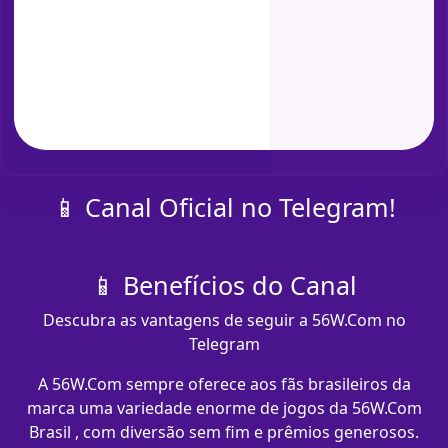
📱 Canal Oficial no Telegram!
📱 Benefícios do Canal
Descubra as vantagens de seguir a 56W.Com no
Telegram
A 56W.Com sempre oferece aos fãs brasileiros da
marca uma variedade enorme de jogos da 56W.Com
Brasil , com diversão sem fim e prêmios generosos.