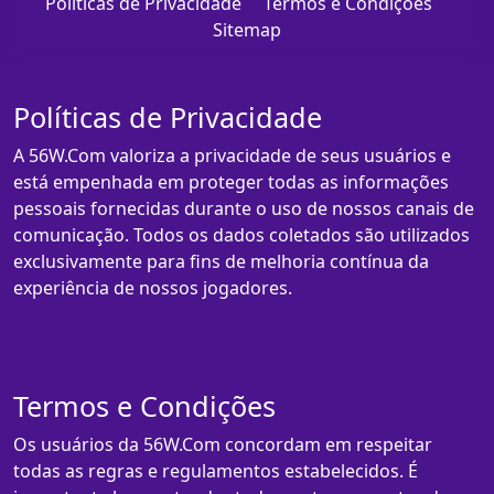
Políticas de Privacidade
Termos e Condições
Sitemap
Políticas de Privacidade
A 56W.Com valoriza a privacidade de seus usuários e
está empenhada em proteger todas as informações
pessoais fornecidas durante o uso de nossos canais de
comunicação. Todos os dados coletados são utilizados
exclusivamente para fins de melhoria contínua da
experiência de nossos jogadores.
Termos e Condições
Os usuários da 56W.Com concordam em respeitar
todas as regras e regulamentos estabelecidos. É