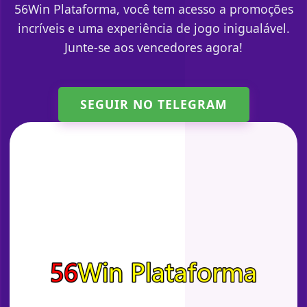
56Win Plataforma, você tem acesso a promoções
incríveis e uma experiência de jogo inigualável.
Junte-se aos vencedores agora!
SEGUIR NO TELEGRAM