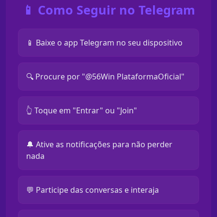
📱 Como Seguir no Telegram
📱 Baixe o app Telegram no seu dispositivo
🔍 Procure por "@56Win PlataformaOficial"
👆 Toque em "Entrar" ou "Join"
🔔 Ative as notificações para não perder
nada
💬 Participe das conversas e interaja