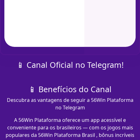
📱 Canal Oficial no Telegram!
📱 Benefícios do Canal
Descubra as vantagens de seguir a 56Win Plataforma
no Telegram
A 56Win Plataforma oferece um app acessível e
conveniente para os brasileiros — com os jogos mais
populares da 56Win Plataforma Brasil , bônus incríveis