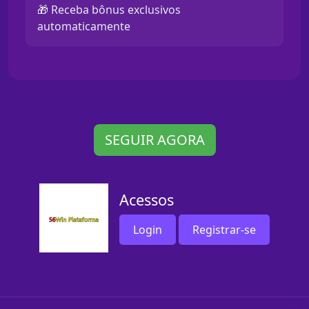
🎁 Receba bônus exclusivos
automaticamente
SEGUIR AGORA
Acessos
Login
Registrar-se