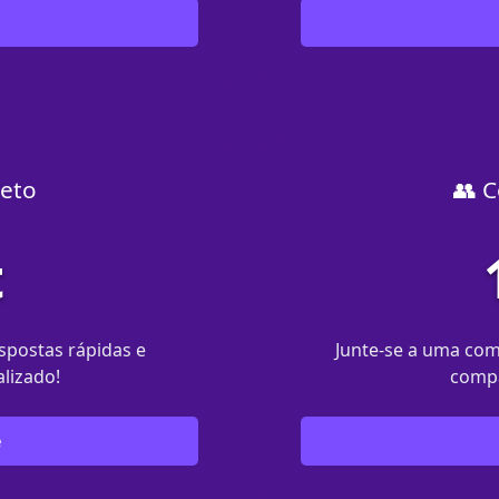
reto
👥 
t
espostas rápidas e
Junte-se a uma com
lizado!
compa
e