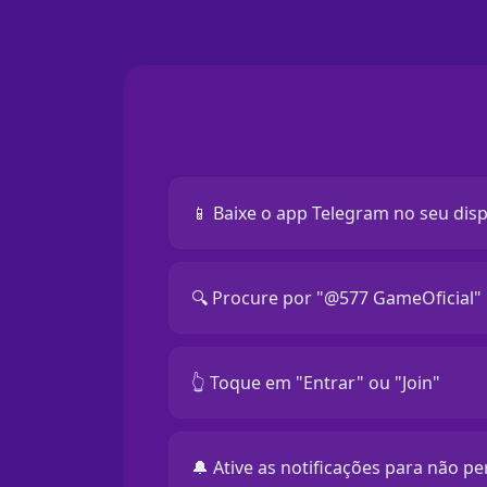
📱 Baixe o app Telegram no seu disp
🔍 Procure por "@577 GameOficial"
👆 Toque em "Entrar" ou "Join"
🔔 Ative as notificações para não p