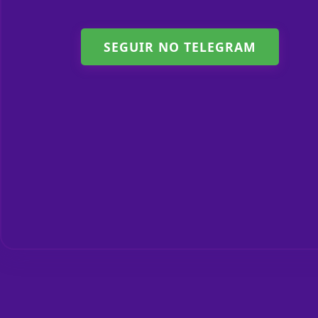
SEGUIR NO TELEGRAM