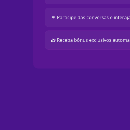
💬 Participe das conversas e interaj
🎁 Receba bônus exclusivos autom