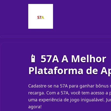
📱 57A A Melhor
Plataforma de A
Cadastre-se na 57A para ganhar bônus 
recarga. Com a 57A, você tem acesso a 
uma experiência de jogo inigualável. J
agora!