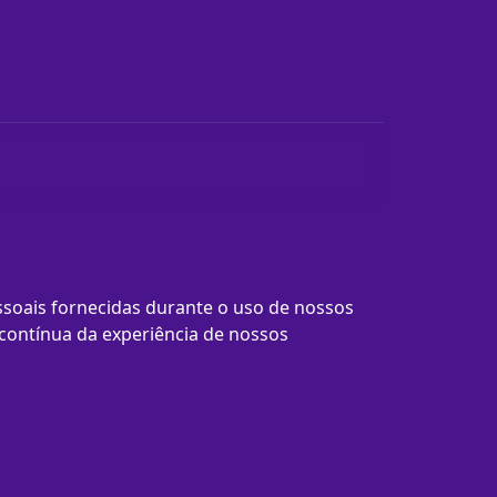
ssoais fornecidas durante o uso de nossos
 contínua da experiência de nossos