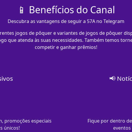
📱 Benefícios do Canal
Descubra as vantagens de seguir a 57A no Telegram
ferentes jogos de pôquer e variantes de jogos de pôquer di
ogo que atenda às suas necessidades. Também temos torn
competir e ganhar prêmios!
sivos
📢 Notí
m, promoções especiais
Fique por dentro d
s únicos!
eventos