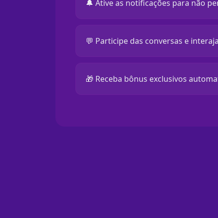
🔔 Ative as notificações para não p
💬 Participe das conversas e interaj
🎁 Receba bônus exclusivos autom