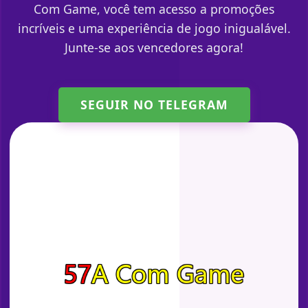
Com Game, você tem acesso a promoções
incríveis e uma experiência de jogo inigualável.
Junte-se aos vencedores agora!
SEGUIR NO TELEGRAM