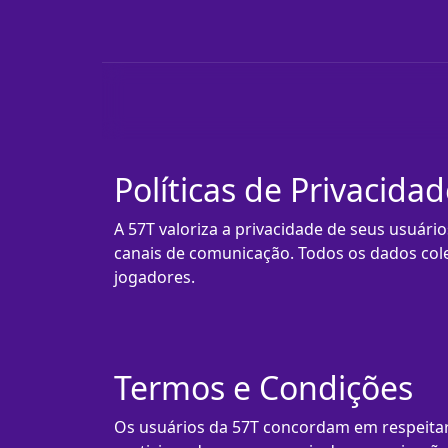
Políticas de Privacida
A 57T valoriza a privacidade de seus usuár
canais de comunicação. Todos os dados cole
jogadores.
Termos e Condições
Os usuários da 57T concordam em respeitar 