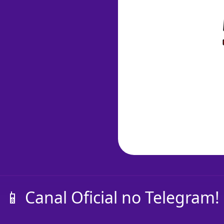
📱 Canal Oficial no Telegram!