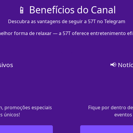
📱 Benefícios do Canal
Descubra as vantagens de seguir a 57T no Telegram
elhor forma de relaxar — a 57T oferece entretenimento efici
sivos
📢 Notí
m, promoções especiais
Fique por dentro d
s únicos!
eventos