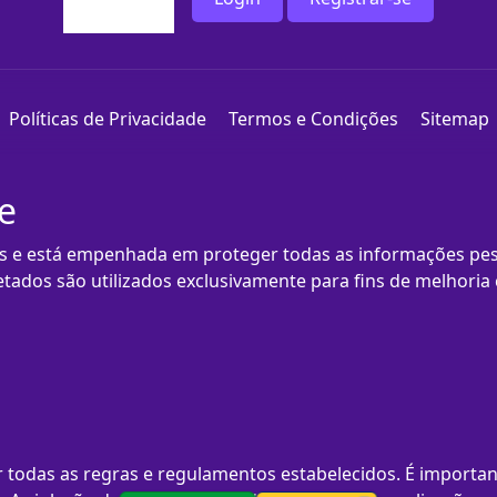
Políticas de Privacidade
Termos e Condições
Sitemap
de
ios e está empenhada em proteger todas as informações pe
tados são utilizados exclusivamente para fins de melhoria
todas as regras e regulamentos estabelecidos. É importan