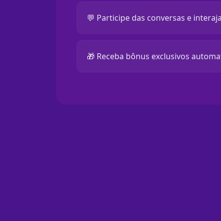
💬 Participe das conversas e interaj
🎁 Receba bônus exclusivos autom