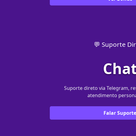
💬 Suporte Di
Cha
Suporte direto via Telegram, r
atendimento persona
Falar Suport