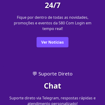
24/7
Fique por dentro de todas as novidades,
promoções e eventos da 580 Com Login em
tempo real!
Ver Notícias
💬 Suporte Direto
Chat
Suporte direto via Telegram, respostas rápidas e
atendimento personalizado!