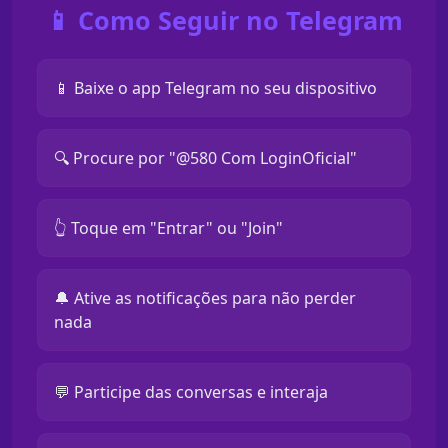
📱 Como Seguir no Telegram
📱 Baixe o app Telegram no seu dispositivo
🔍 Procure por "@580 Com LoginOficial"
👆 Toque em "Entrar" ou "Join"
🔔 Ative as notificações para não perder
nada
💬 Participe das conversas e interaja