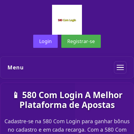
Login
Registrar-se
Menu
📱 580 Com Login A Melhor
Plataforma de Apostas
Cadastre-se na 580 Com Login para ganhar bônus
no cadastro e em cada recarga. Com a 580 Com