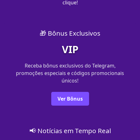
clique!
🎁 Bônus Exclusivos
VIP
Receba bônus exclusivos do Telegram,
promoções especiais e códigos promocionais
únicos!
Ver Bônus
📢 Notícias em Tempo Real