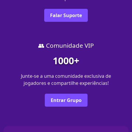
Falar Suporte
👥 Comunidade VIP
1000+
Junte-se a uma comunidade exclusiva de
jogadores e compartilhe experiências!
Entrar Grupo