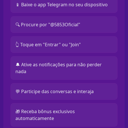
📱 Baixe o app Telegram no seu dispositivo
🔍 Procure por "@5853Oficial"
👆 Toque em "Entrar" ou "Join"
🔔 Ative as notificações para não perder
nada
💬 Participe das conversas e interaja
🎁 Receba bônus exclusivos
automaticamente