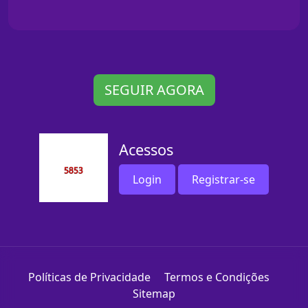
SEGUIR AGORA
Acessos
Login
Registrar-se
Políticas de Privacidade
Termos e Condições
Sitemap