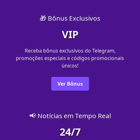
🎁 Bônus Exclusivos
VIP
Receba bônus exclusivos do Telegram,
promoções especiais e códigos promocionais
únicos!
Ver Bônus
📢 Notícias em Tempo Real
24/7