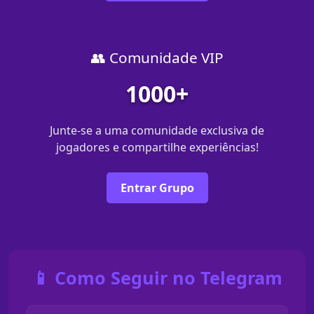
👥 Comunidade VIP
1000+
Junte-se a uma comunidade exclusiva de
jogadores e compartilhe experiências!
Entrar Grupo
📱 Como Seguir no Telegram