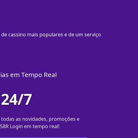
 de cassino mais populares e de um serviço
cias em Tempo Real
24/7
e todas as novidades, promoções e
 58R Login em tempo real!