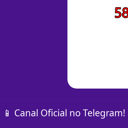
📱 Canal Oficial no Telegram!