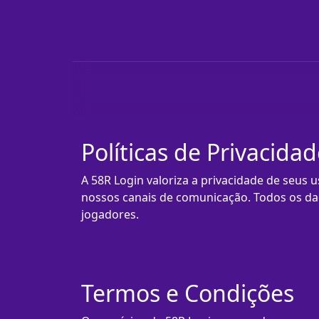
Políticas de Privacida
A 58R Login valoriza a privacidade de seus
nossos canais de comunicação. Todos os dad
jogadores.
Termos e Condições