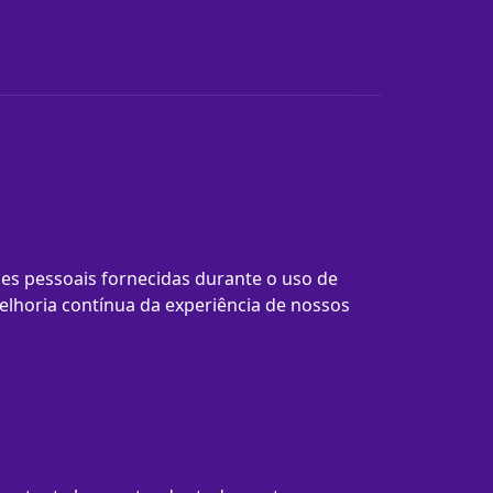
es pessoais fornecidas durante o uso de
elhoria contínua da experiência de nossos