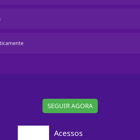
a
aticamente
SEGUIR AGORA
Acessos