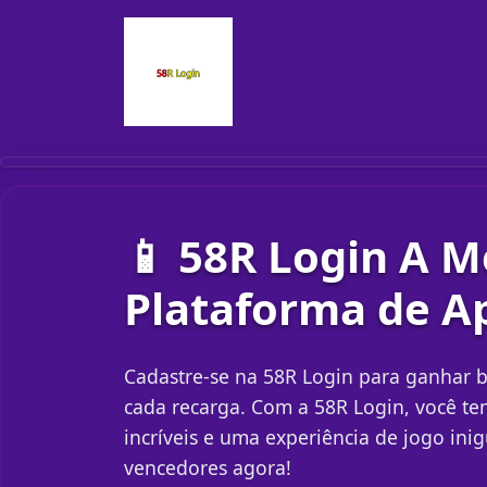
📱 58R Login A M
Plataforma de A
Cadastre-se na 58R Login para ganhar 
cada recarga. Com a 58R Login, você t
incríveis e uma experiência de jogo inig
vencedores agora!