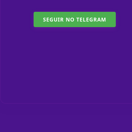
SEGUIR NO TELEGRAM