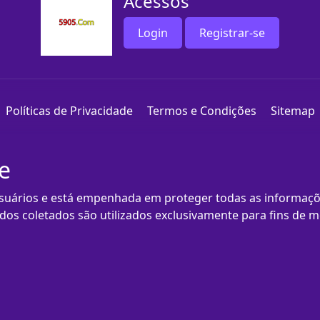
Acessos
Login
Registrar-se
Políticas de Privacidade
Termos e Condições
Sitemap
de
usuários e está empenhada em proteger todas as informaçõ
os coletados são utilizados exclusivamente para fins de m