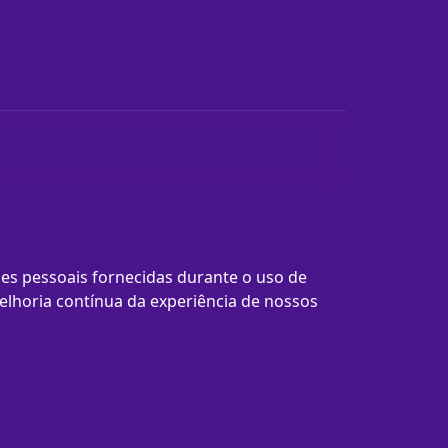
es pessoais fornecidas durante o uso de
elhoria contínua da experiência de nossos