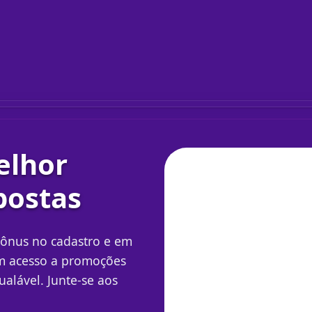
elhor
postas
bônus no cadastro e em
em acesso a promoções
ualável. Junte-se aos