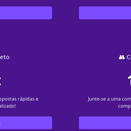
reto
👥 
t
espostas rápidas e
Junte-se a uma com
lizado!
compa
e