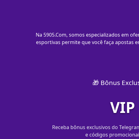
Na 5905.Com, somos especializados em ofere
esportivas permite que você faça apostas em
🎁 Bônus Exclu
VIP
Receba bônus exclusivos do Telegra
e códigos promocionai