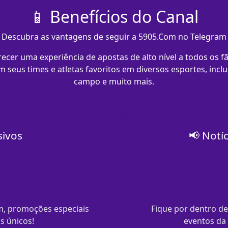
📱 Benefícios do Canal
Descubra as vantagens de seguir a 5905.Com no Telegram
cer uma experiência de apostas de alto nível a todos os f
 seus times e atletas favoritos em diversos esportes, incl
campo e muito mais.
sivos
📢 Notí
m, promoções especiais
Fique por dentro d
s únicos!
eventos da