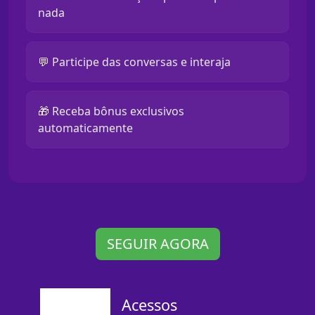
nada
💬 Participe das conversas e interaja
🎁 Receba bônus exclusivos
automaticamente
SEGUIR AGORA
Acessos