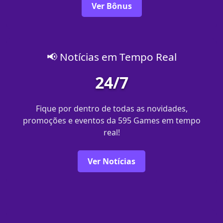
Ver Bônus
📢 Notícias em Tempo Real
24/7
Fique por dentro de todas as novidades,
promoções e eventos da 595 Games em tempo
real!
Ver Notícias