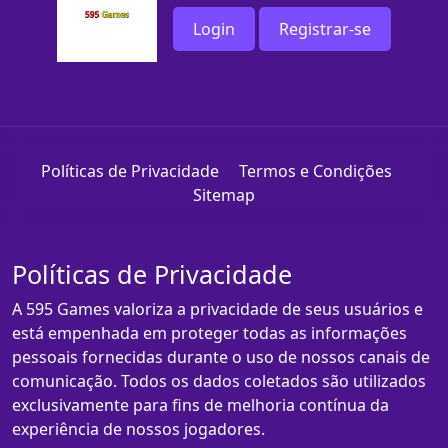
Login
Registrar-se
Políticas de Privacidade
Termos e Condições
Sitemap
Políticas de Privacidade
A 595 Games valoriza a privacidade de seus usuários e
está empenhada em proteger todas as informações
pessoais fornecidas durante o uso de nossos canais de
comunicação. Todos os dados coletados são utilizados
exclusivamente para fins de melhoria contínua da
experiência de nossos jogadores.