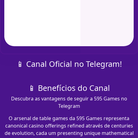
📱 Canal Oficial no Telegram!
📱 Benefícios do Canal
Descubra as vantagens de seguir a 595 Games no
Telegram
O arsenal de table games da 595 Games representa
canonical casino offerings refined através de centuries
de evolution, cada um presenting unique mathematical