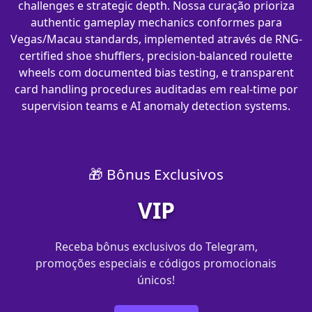
challenges e strategic depth. Nossa curação prioriza
authentic gameplay mechanics conformes para
Vegas/Macau standards, implemented através de RNG-
certified shoe shufflers, precision-balanced roulette
wheels com documented bias testing, e transparent
card handling procedures auditadas em real-time por
supervision teams e AI anomaly detection systems.
🎁 Bônus Exclusivos
VIP
Receba bônus exclusivos do Telegram,
promoções especiais e códigos promocionais
únicos!