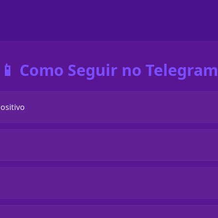
📱 Como Seguir no Telegram
ositivo