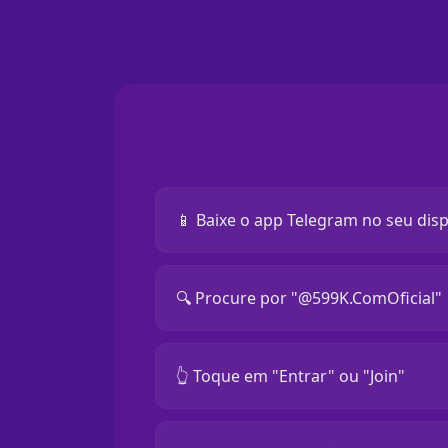
📱 Baixe o app Telegram no seu disp
🔍 Procure por "@599K.ComOficial"
👆 Toque em "Entrar" ou "Join"