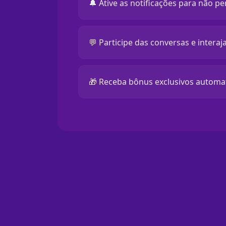
🔔 Ative as notificações para não p
💬 Participe das conversas e interaj
🎁 Receba bônus exclusivos autom