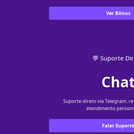
Ver Bônus
💬 Suporte Di
Cha
Suporte direto via Telegram, r
atendimento persona
Falar Suport