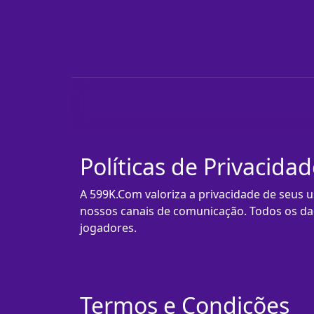
Políticas de Privacida
A 599K.Com valoriza a privacidade de seus
nossos canais de comunicação. Todos os dad
jogadores.
Termos e Condições