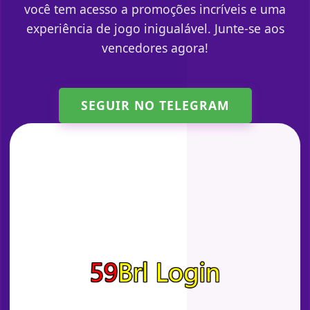
você tem acesso a promoções incríveis e uma
experiência de jogo inigualável. Junte-se aos
vencedores agora!
SEGUIR NO TELEGRAM