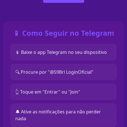
📱 Como Seguir no Telegram
📱 Baixe o app Telegram no seu dispositivo
🔍 Procure por "@59Brl LoginOficial"
👆 Toque em "Entrar" ou "Join"
🔔 Ative as notificações para não perder
nada