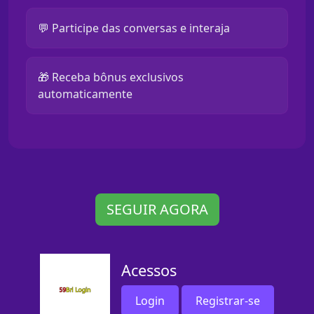
💬 Participe das conversas e interaja
🎁 Receba bônus exclusivos
automaticamente
SEGUIR AGORA
Acessos
Login
Registrar-se