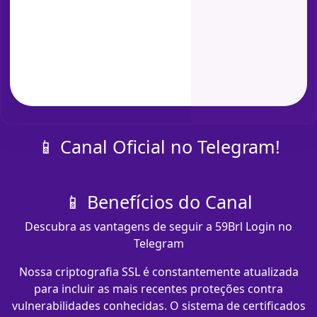
📱 Canal Oficial no Telegram!
📱 Benefícios do Canal
Descubra as vantagens de seguir a 59Brl Login no
Telegram
Nossa criptografia SSL é constantemente atualizada
para incluir as mais recentes proteções contra
vulnerabilidades conhecidas. O sistema de certificados