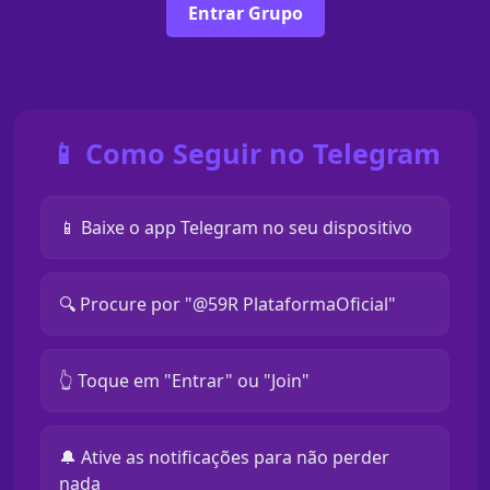
Entrar Grupo
📱 Como Seguir no Telegram
📱 Baixe o app Telegram no seu dispositivo
🔍 Procure por "@59R PlataformaOficial"
👆 Toque em "Entrar" ou "Join"
🔔 Ative as notificações para não perder
nada