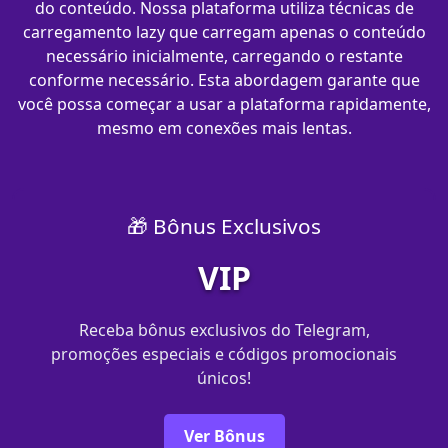
do conteúdo. Nossa plataforma utiliza técnicas de
carregamento lazy que carregam apenas o conteúdo
necessário inicialmente, carregando o restante
conforme necessário. Esta abordagem garante que
você possa começar a usar a plataforma rapidamente,
mesmo em conexões mais lentas.
🎁 Bônus Exclusivos
VIP
Receba bônus exclusivos do Telegram,
promoções especiais e códigos promocionais
únicos!
Ver Bônus