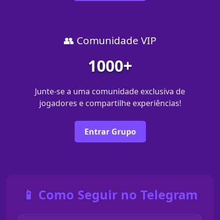
👥 Comunidade VIP
1000+
Junte-se a uma comunidade exclusiva de
jogadores e compartilhe experiências!
Entrar Grupo
📱 Como Seguir no Telegram