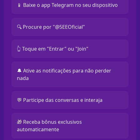
📱 Baixe o app Telegram no seu dispositivo
🔍 Procure por "@5EEOficial"
👆 Toque em "Entrar" ou "Join"
🔔 Ative as notificações para não perder
nada
💬 Participe das conversas e interaja
🎁 Receba bônus exclusivos
automaticamente