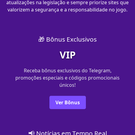
atualizações na legislação e sempre priorize sites que
valorizem a segurança e a responsabilidade no jogo.
🎁 Bônus Exclusivos
VIP
Receba bônus exclusivos do Telegram,
promoções especiais e códigos promocionais
únicos!
Ver Bônus
📢 Notícias em Tempo Real