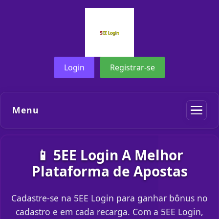
Login
Registrar-se
Menu
📱 5EE Login A Melhor
Plataforma de Apostas
Cadastre-se na 5EE Login para ganhar bônus no
cadastro e em cada recarga. Com a 5EE Login,