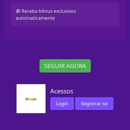
🎁 Receba bônus exclusivos
automaticamente
SEGUIR AGORA
Acessos
Login
Registrar-se