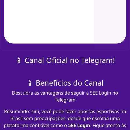
📱 Canal Oficial no Telegram!
📱 Benefícios do Canal
Descubra as vantagens de seguir a 5EE Login no
Telegram
Resumindo: sim, você pode fazer apostas esportivas no
Brasil sem preocupações, desde que escolha uma
plataforma confiável como o
5EE Login
. Fique atento às