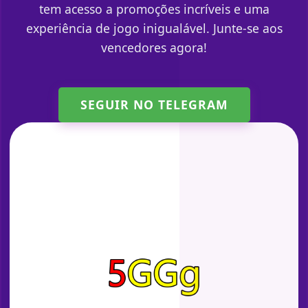
tem acesso a promoções incríveis e uma
experiência de jogo inigualável. Junte-se aos
vencedores agora!
SEGUIR NO TELEGRAM