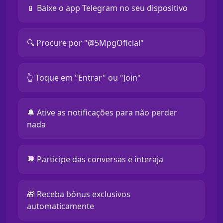
📱 Baixe o app Telegram no seu dispositivo
🔍 Procure por "@5MpgOficial"
👆 Toque em "Entrar" ou "Join"
🔔 Ative as notificações para não perder
nada
💬 Participe das conversas e interaja
🎁 Receba bônus exclusivos
automaticamente