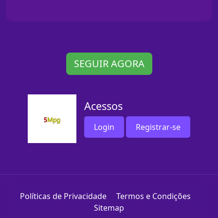
SEGUIR AGORA
Acessos
Login
Registrar-se
Políticas de Privacidade
Termos e Condições
Sitemap