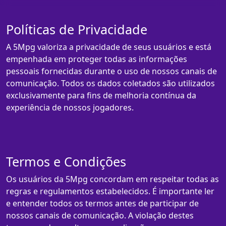
Políticas de Privacidade
A 5Mpg valoriza a privacidade de seus usuários e está
empenhada em proteger todas as informações
pessoais fornecidas durante o uso de nossos canais de
comunicação. Todos os dados coletados são utilizados
exclusivamente para fins de melhoria contínua da
experiência de nossos jogadores.
Termos e Condições
Os usuários da 5Mpg concordam em respeitar todas as
regras e regulamentos estabelecidos. É importante ler
e entender todos os termos antes de participar de
nossos canais de comunicação. A violação destes