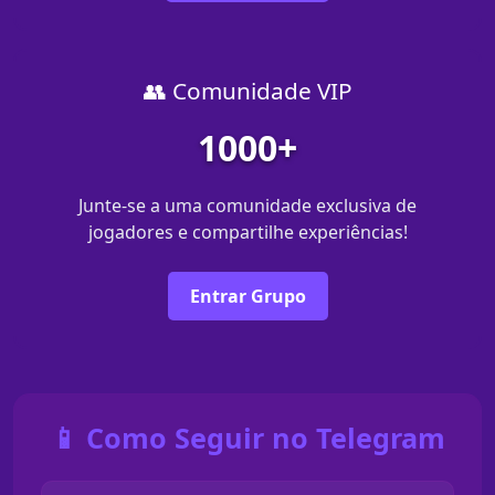
👥 Comunidade VIP
1000+
Junte-se a uma comunidade exclusiva de
jogadores e compartilhe experiências!
Entrar Grupo
📱 Como Seguir no Telegram