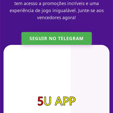
tem acesso a promoções incríveis e uma
experiência de jogo inigualável. Junte-se aos
vencedores agora!
SEGUIR NO TELEGRAM