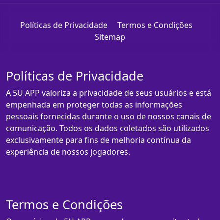
Políticas de Privacidade
Termos e Condições
Sitemap
Políticas de Privacidade
A 5U APP valoriza a privacidade de seus usuários e está
empenhada em proteger todas as informações
pessoais fornecidas durante o uso de nossos canais de
comunicação. Todos os dados coletados são utilizados
exclusivamente para fins de melhoria contínua da
experiência de nossos jogadores.
Termos e Condições