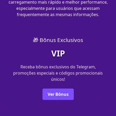
carregamento mais rápido e melhor performance,
especialmente para usuários que acessam
frequentemente as mesmas informações.
🎁 Bônus Exclusivos
VIP
Receba bônus exclusivos do Telegram,
promoções especiais e códigos promocionais
únicos!
Ver Bônus