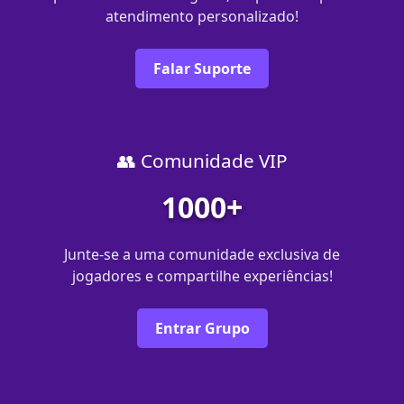
atendimento personalizado!
Falar Suporte
👥 Comunidade VIP
1000+
Junte-se a uma comunidade exclusiva de
jogadores e compartilhe experiências!
Entrar Grupo