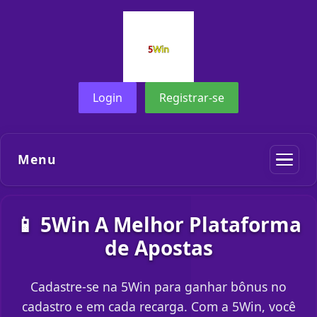
Login
Registrar-se
Menu
📱 5Win A Melhor Plataforma
de Apostas
Cadastre-se na 5Win para ganhar bônus no
cadastro e em cada recarga. Com a 5Win, você