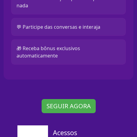
nada
💬 Participe das conversas e interaja
🎁 Receba bônus exclusivos
automaticamente
SEGUIR AGORA
Acessos