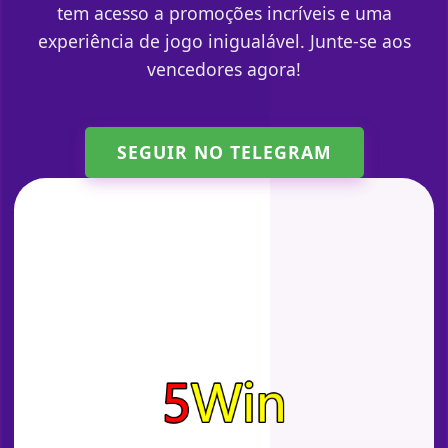
tem acesso a promoções incríveis e uma
experiência de jogo inigualável. Junte-se aos
vencedores agora!
SEGUIR NO TELEGRAM