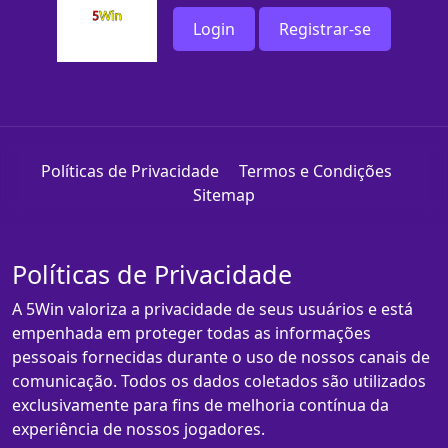
Login
Registrar-se
Políticas de Privacidade
Termos e Condições
Sitemap
Políticas de Privacidade
A 5Win valoriza a privacidade de seus usuários e está
empenhada em proteger todas as informações
pessoais fornecidas durante o uso de nossos canais de
comunicação. Todos os dados coletados são utilizados
exclusivamente para fins de melhoria contínua da
experiência de nossos jogadores.