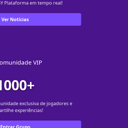
5Y Plataforma em tempo real!
Ver Notícias
Comunidade VIP
1000+
unidade exclusiva de jogadores e
rtilhe experiências!
Entrar Grupo