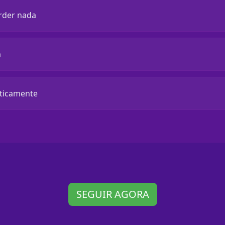
erder nada
a
aticamente
SEGUIR AGORA