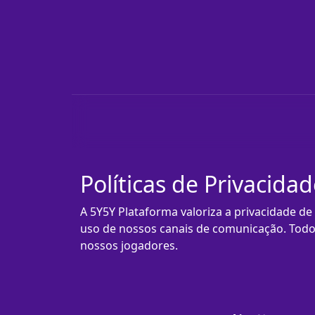
Políticas de Privacida
A 5Y5Y Plataforma valoriza a privacidade d
uso de nossos canais de comunicação. Todos
nossos jogadores.