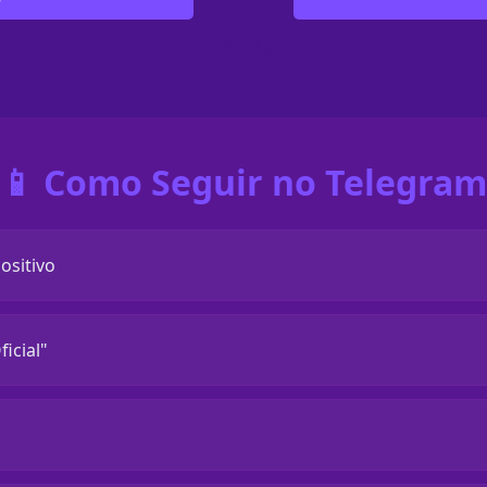
📱 Como Seguir no Telegram
ositivo
icial"