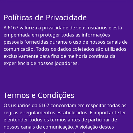
Políticas de Privacidade
A 6167 valoriza a privacidade de seus usuários e está
empenhada em proteger todas as informações
pessoais fornecidas durante o uso de nossos canais de
comunicação. Todos os dados coletados são utilizados
exclusivamente para fins de melhoria contínua da
experiência de nossos jogadores.
Termos e Condições
Os usuários da 6167 concordam em respeitar todas as
regras e regulamentos estabelecidos. É importante ler
e entender todos os termos antes de participar de
nossos canais de comunicação. A violação destes