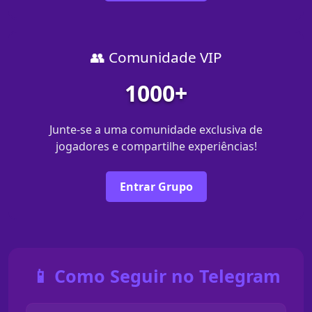
👥 Comunidade VIP
1000+
Junte-se a uma comunidade exclusiva de
jogadores e compartilhe experiências!
Entrar Grupo
📱 Como Seguir no Telegram