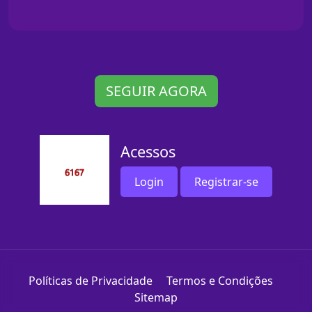
SEGUIR AGORA
Acessos
Login
Registrar-se
Políticas de Privacidade
Termos e Condições
Sitemap