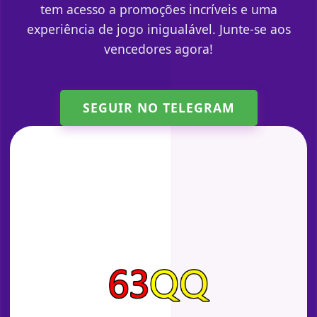
tem acesso a promoções incríveis e uma
experiência de jogo inigualável. Junte-se aos
vencedores agora!
SEGUIR NO TELEGRAM