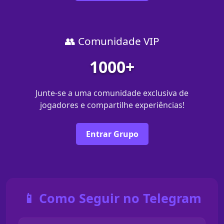
👥 Comunidade VIP
1000+
Junte-se a uma comunidade exclusiva de
jogadores e compartilhe experiências!
Entrar Grupo
📱 Como Seguir no Telegram