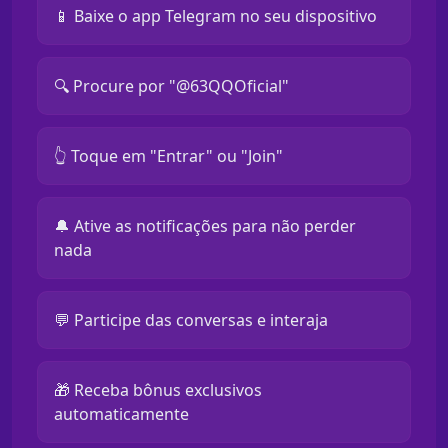
📱 Baixe o app Telegram no seu dispositivo
🔍 Procure por "@63QQOficial"
👆 Toque em "Entrar" ou "Join"
🔔 Ative as notificações para não perder
nada
💬 Participe das conversas e interaja
🎁 Receba bônus exclusivos
automaticamente