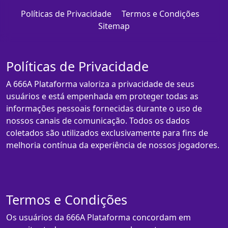
Políticas de Privacidade
Termos e Condições
Sitemap
Políticas de Privacidade
A 666A Plataforma valoriza a privacidade de seus
usuários e está empenhada em proteger todas as
informações pessoais fornecidas durante o uso de
nossos canais de comunicação. Todos os dados
coletados são utilizados exclusivamente para fins de
melhoria contínua da experiência de nossos jogadores.
Termos e Condições
Os usuários da 666A Plataforma concordam em