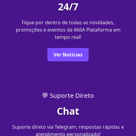
24/7
Fique por dentro de todas as novidades,
promoções e eventos da 666A Plataforma em
tempo real!
Ver Notícias
💬 Suporte Direto
Chat
Suporte direto via Telegram, respostas rápidas e
atendimento personalizado!