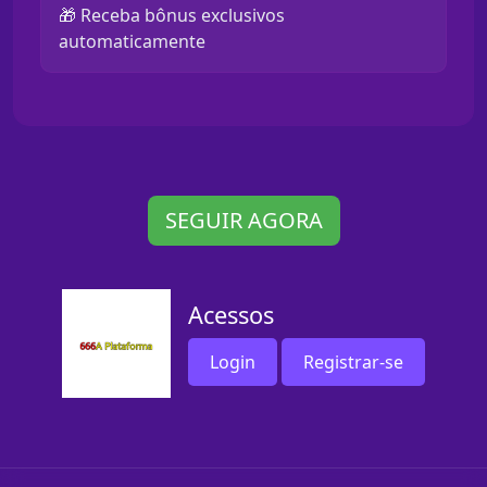
🎁 Receba bônus exclusivos
automaticamente
SEGUIR AGORA
Acessos
Login
Registrar-se