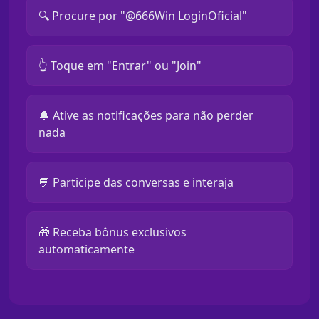
🔍 Procure por "@666Win LoginOficial"
👆 Toque em "Entrar" ou "Join"
🔔 Ative as notificações para não perder
nada
💬 Participe das conversas e interaja
🎁 Receba bônus exclusivos
automaticamente