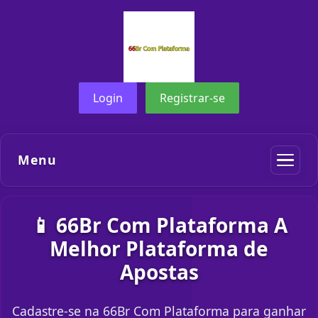
Login
Registrar-se
Menu
📱 66Br Com Plataforma A
Melhor Plataforma de
Apostas
Cadastre-se na 66Br Com Plataforma para ganhar