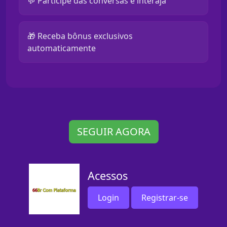
💬 Participe das conversas e interaja
🎁 Receba bônus exclusivos
automaticamente
SEGUIR AGORA
Acessos
Login
Registrar-se