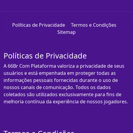
Políticas de Privacidade
Termos e Condições
Sitemap
Políticas de Privacidade
A 66Br Com Plataforma valoriza a privacidade de seus
usuários e está empenhada em proteger todas as
informações pessoais fornecidas durante o uso de
nossos canais de comunicação. Todos os dados
coletados são utilizados exclusivamente para fins de
melhoria contínua da experiência de nossos jogadores.