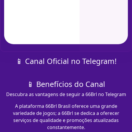
📱 Canal Oficial no Telegram!
📱 Benefícios do Canal
Descubra as vantagens de seguir a 66Brl no Telegram
A plataforma 66Brl Brasil oferece uma grande
variedade de jogos; a 66Brl se dedica a oferecer
serviços de qualidade e promoções atualizadas
constantemente.