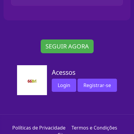
SEGUIR AGORA
Acessos
Login
Registrar-se
Políticas de Privacidade
Termos e Condições