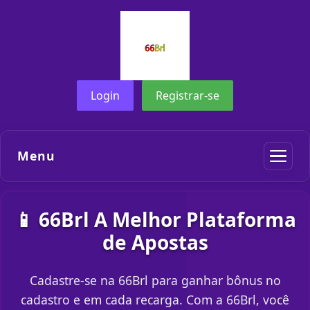
Login
Registrar-se
Menu
📱 66Brl A Melhor Plataforma
de Apostas
Cadastre-se na 66Brl para ganhar bônus no
cadastro e em cada recarga. Com a 66Brl, você