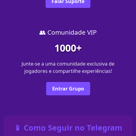
Falar Suporte
👥 Comunidade VIP
1000+
Junte-se a uma comunidade exclusiva de
jogadores e compartilhe experiências!
Entrar Grupo
📱 Como Seguir no Telegram