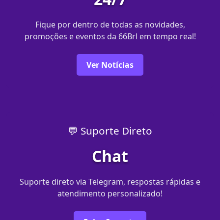
Fique por dentro de todas as novidades,
promoções e eventos da 66Brl em tempo real!
Ver Notícias
💬 Suporte Direto
Chat
Suporte direto via Telegram, respostas rápidas e
atendimento personalizado!