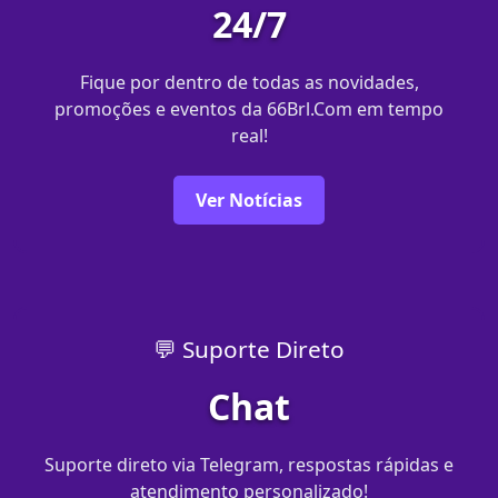
24/7
Fique por dentro de todas as novidades,
promoções e eventos da 66Brl.Com em tempo
real!
Ver Notícias
💬 Suporte Direto
Chat
Suporte direto via Telegram, respostas rápidas e
atendimento personalizado!