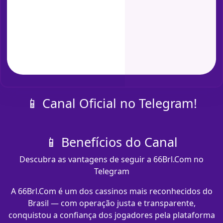
📱 Canal Oficial no Telegram!
📱 Benefícios do Canal
Descubra as vantagens de seguir a 66Brl.Com no
Telegram
A 66Brl.Com é um dos cassinos mais reconhecidos do
Brasil — com operação justa e transparente,
conquistou a confiança dos jogadores pela plataforma