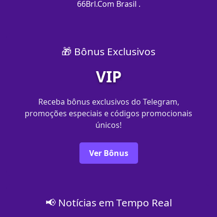
66Brl.Com Brasil .
🎁 Bônus Exclusivos
VIP
Receba bônus exclusivos do Telegram,
promoções especiais e códigos promocionais
únicos!
Ver Bônus
📢 Notícias em Tempo Real