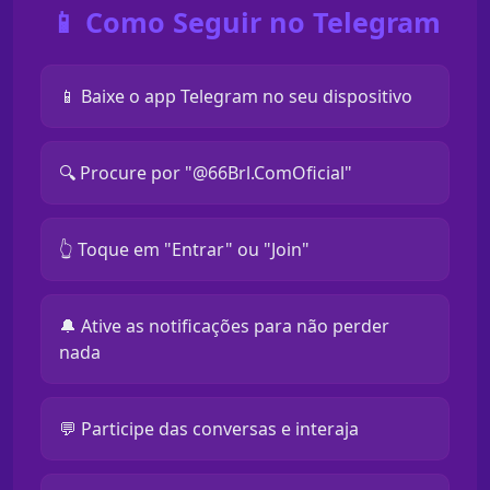
📱 Como Seguir no Telegram
📱 Baixe o app Telegram no seu dispositivo
🔍 Procure por "@66Brl.ComOficial"
👆 Toque em "Entrar" ou "Join"
🔔 Ative as notificações para não perder
nada
💬 Participe das conversas e interaja