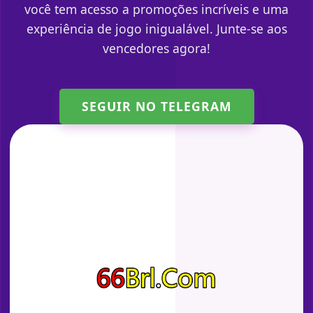
você tem acesso a promoções incríveis e uma
experiência de jogo inigualável. Junte-se aos
vencedores agora!
SEGUIR NO TELEGRAM