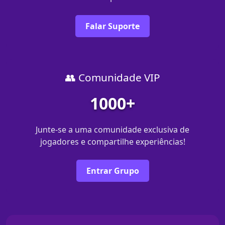
Falar Suporte
👥 Comunidade VIP
1000+
Junte-se a uma comunidade exclusiva de
jogadores e compartilhe experiências!
Entrar Grupo