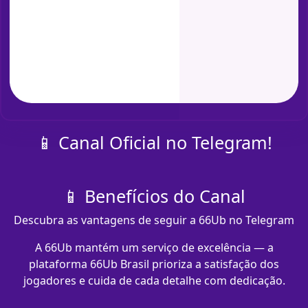
📱 Canal Oficial no Telegram!
📱 Benefícios do Canal
Descubra as vantagens de seguir a 66Ub no Telegram
A 66Ub mantém um serviço de excelência — a
plataforma 66Ub Brasil prioriza a satisfação dos
jogadores e cuida de cada detalhe com dedicação.