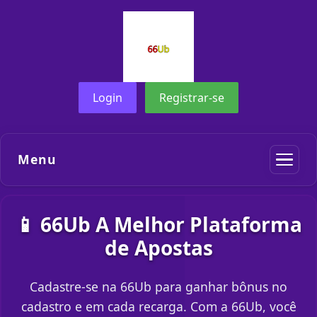
Login
Registrar-se
Menu
📱 66Ub A Melhor Plataforma
de Apostas
Cadastre-se na 66Ub para ganhar bônus no
cadastro e em cada recarga. Com a 66Ub, você